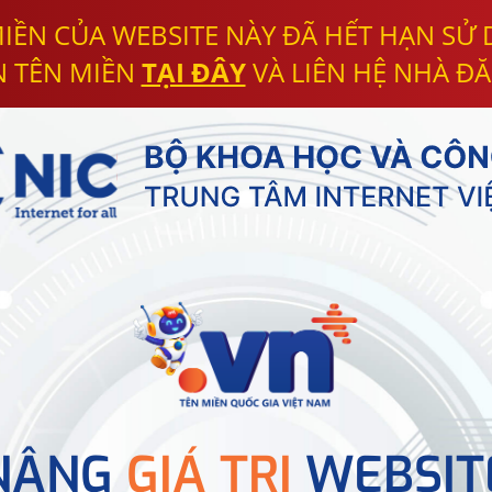
IỀN CỦA WEBSITE NÀY ĐÃ HẾT HẠN SỬ
N TÊN MIỀN
TẠI ĐÂY
VÀ LIÊN HỆ NHÀ ĐĂ
NÂNG
GIÁ TRỊ
WEBSIT