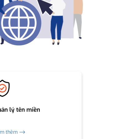
ản lý tên miền
em thêm ⟶