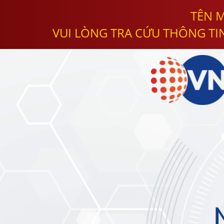
TÊN M
VUI LÒNG TRA CỨU THÔNG TI