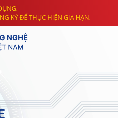
 DỤNG.
NG KÝ ĐỂ THỰC HIỆN GIA HẠN.
E