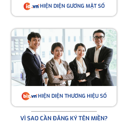
HIỆN DIỆN GƯƠNG MẶT SỐ
HIỆN DIỆN THƯƠNG HIỆU SỐ
VÌ SAO CẦN ĐĂNG KÝ TÊN MIỀN?