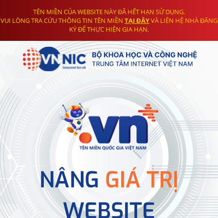
TÊN MIỀN CỦA WEBSITE NÀY ĐÃ HẾT HẠN SỬ DỤNG.
VUI LÒNG TRA CỨU THÔNG TIN TÊN MIỀN
TẠI ĐÂY
VÀ LIÊN HỆ NHÀ ĐĂNG
KÝ ĐỂ THỰC HIỆN GIA HẠN.
NÂNG
GIÁ TRỊ
WEBSITE