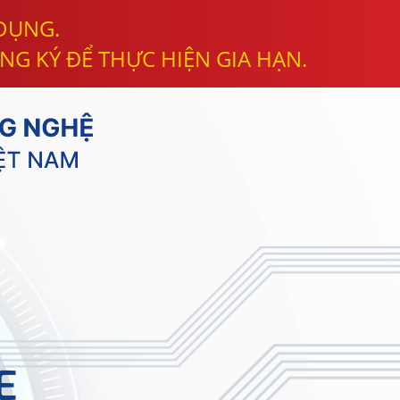
 DỤNG.
NG KÝ ĐỂ THỰC HIỆN GIA HẠN.
E