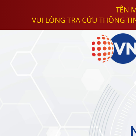
TÊN M
VUI LÒNG TRA CỨU THÔNG TI