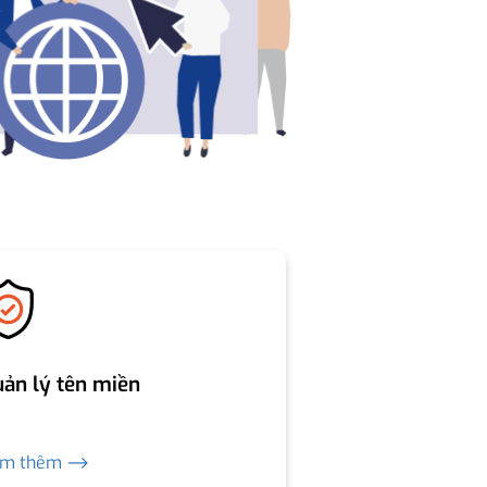
ản lý tên miền
em thêm ⟶