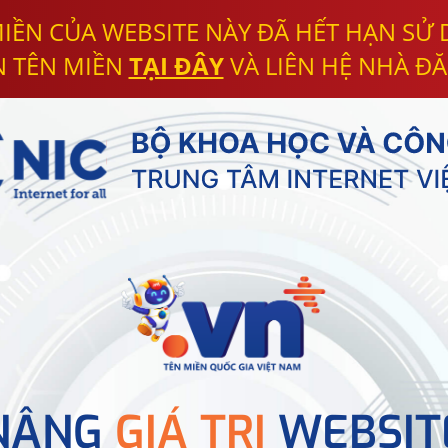
IỀN CỦA WEBSITE NÀY ĐÃ HẾT HẠN SỬ
N TÊN MIỀN
TẠI ĐÂY
VÀ LIÊN HỆ NHÀ ĐĂ
NÂNG
GIÁ TRỊ
WEBSIT