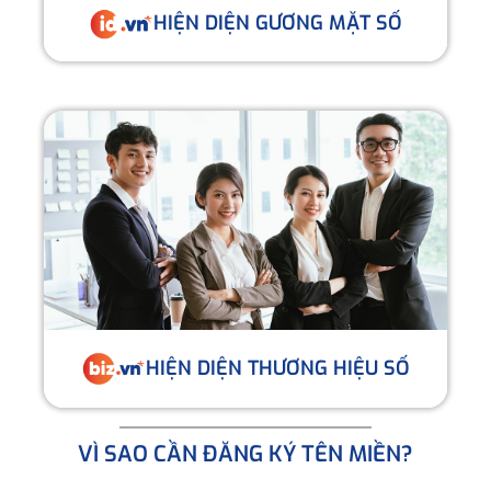
HIỆN DIỆN GƯƠNG MẶT SỐ
HIỆN DIỆN THƯƠNG HIỆU SỐ
VÌ SAO CẦN ĐĂNG KÝ TÊN MIỀN?