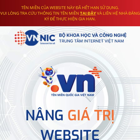
TÊN MIỀN CỦA WEBSITE NÀY ĐÃ HẾT HẠN SỬ DỤNG.
VUI LÒNG TRA CỨU THÔNG TIN TÊN MIỀN
TẠI ĐÂY
VÀ LIÊN HỆ NHÀ ĐĂNG
KÝ ĐỂ THỰC HIỆN GIA HẠN.
NÂNG
GIÁ TRỊ
WEBSITE