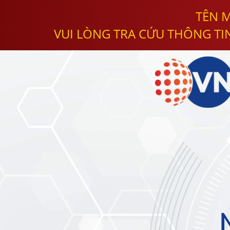
TÊN M
VUI LÒNG TRA CỨU THÔNG TI