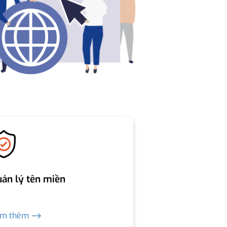
ản lý tên miền
em thêm ⟶