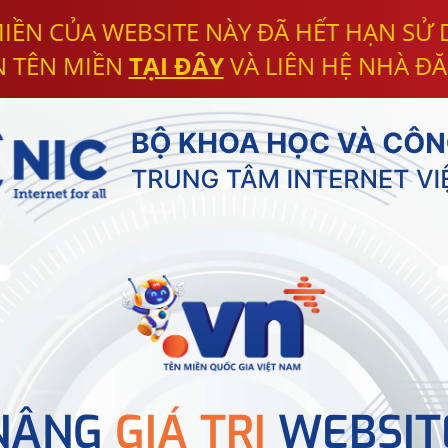
IỀN CỦA WEBSITE NÀY ĐÃ HẾT HẠN SỬ
N TÊN MIỀN
TẠI ĐÂY
VÀ LIÊN HỆ NHÀ ĐĂ
NÂNG
GIÁ TRỊ
WEBSIT