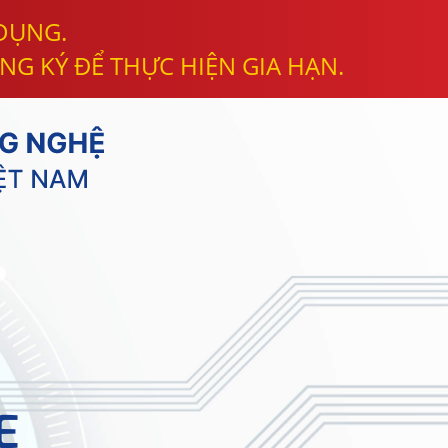
 DỤNG.
NG KÝ ĐỂ THỰC HIỆN GIA HẠN.
E