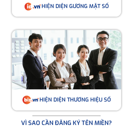
HIỆN DIỆN GƯƠNG MẶT SỐ
HIỆN DIỆN THƯƠNG HIỆU SỐ
VÌ SAO CẦN ĐĂNG KÝ TÊN MIỀN?