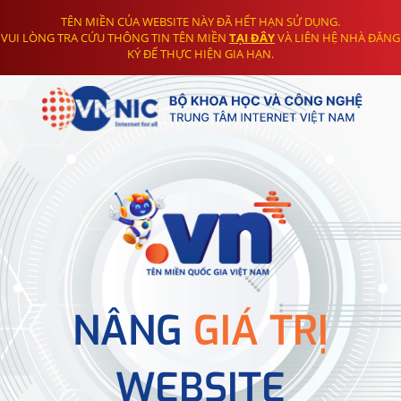
TÊN MIỀN CỦA WEBSITE NÀY ĐÃ HẾT HẠN SỬ DỤNG.
VUI LÒNG TRA CỨU THÔNG TIN TÊN MIỀN
TẠI ĐÂY
VÀ LIÊN HỆ NHÀ ĐĂNG
KÝ ĐỂ THỰC HIỆN GIA HẠN.
NÂNG
GIÁ TRỊ
WEBSITE