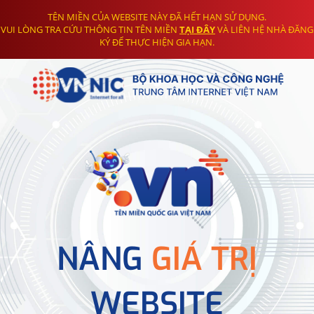
TÊN MIỀN CỦA WEBSITE NÀY ĐÃ HẾT HẠN SỬ DỤNG.
VUI LÒNG TRA CỨU THÔNG TIN TÊN MIỀN
TẠI ĐÂY
VÀ LIÊN HỆ NHÀ ĐĂNG
KÝ ĐỂ THỰC HIỆN GIA HẠN.
NÂNG
GIÁ TRỊ
WEBSITE