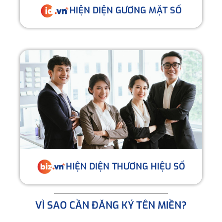
HIỆN DIỆN GƯƠNG MẶT SỐ
HIỆN DIỆN THƯƠNG HIỆU SỐ
VÌ SAO CẦN ĐĂNG KÝ TÊN MIỀN?