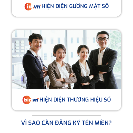
HIỆN DIỆN GƯƠNG MẶT SỐ
HIỆN DIỆN THƯƠNG HIỆU SỐ
VÌ SAO CẦN ĐĂNG KÝ TÊN MIỀN?