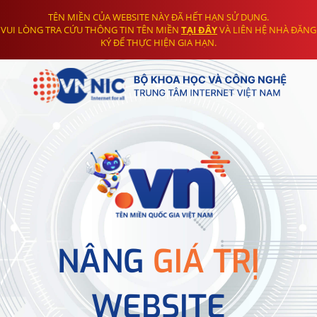
TÊN MIỀN CỦA WEBSITE NÀY ĐÃ HẾT HẠN SỬ DỤNG.
VUI LÒNG TRA CỨU THÔNG TIN TÊN MIỀN
TẠI ĐÂY
VÀ LIÊN HỆ NHÀ ĐĂNG
KÝ ĐỂ THỰC HIỆN GIA HẠN.
NÂNG
GIÁ TRỊ
WEBSITE