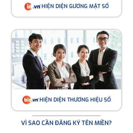
HIỆN DIỆN GƯƠNG MẶT SỐ
HIỆN DIỆN THƯƠNG HIỆU SỐ
VÌ SAO CẦN ĐĂNG KÝ TÊN MIỀN?