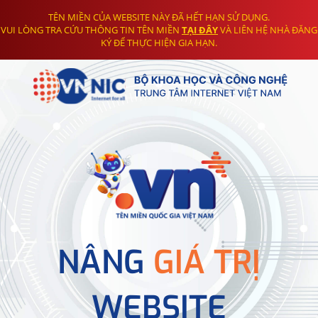
TÊN MIỀN CỦA WEBSITE NÀY ĐÃ HẾT HẠN SỬ DỤNG.
VUI LÒNG TRA CỨU THÔNG TIN TÊN MIỀN
TẠI ĐÂY
VÀ LIÊN HỆ NHÀ ĐĂNG
KÝ ĐỂ THỰC HIỆN GIA HẠN.
NÂNG
GIÁ TRỊ
WEBSITE