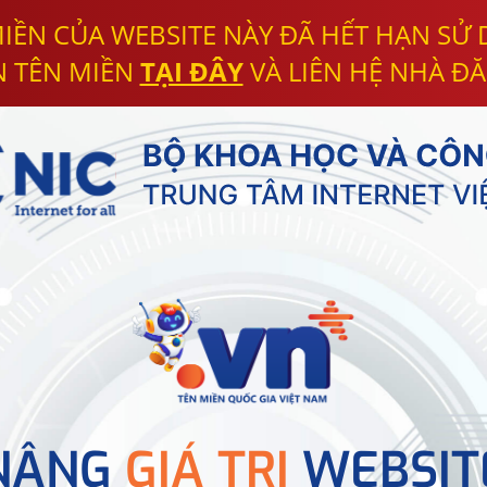
IỀN CỦA WEBSITE NÀY ĐÃ HẾT HẠN SỬ
N TÊN MIỀN
TẠI ĐÂY
VÀ LIÊN HỆ NHÀ ĐĂ
NÂNG
GIÁ TRỊ
WEBSIT