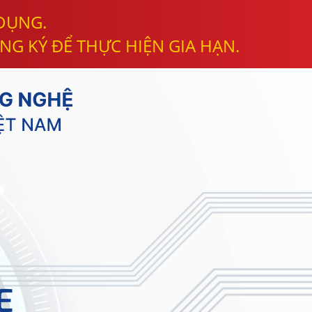
 DỤNG.
NG KÝ ĐỂ THỰC HIỆN GIA HẠN.
E