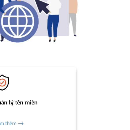
ản lý tên miền
em thêm ⟶