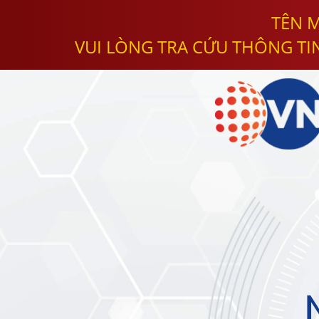
TÊN M
VUI LÒNG TRA CỨU THÔNG TI