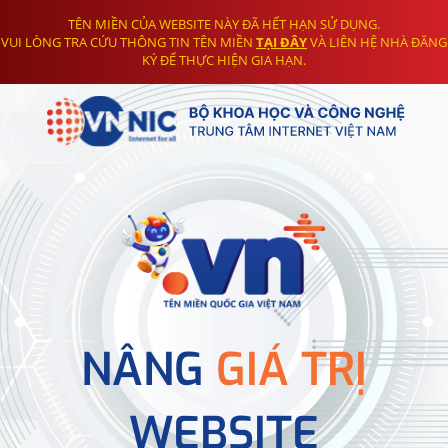
TÊN MIỀN CỦA WEBSITE NÀY ĐÃ HẾT HẠN SỬ DỤNG.
VUI LÒNG TRA CỨU THÔNG TIN TÊN MIỀN
TẠI ĐÂY
VÀ LIÊN HỆ NHÀ ĐĂNG
KÝ ĐỂ THỰC HIỆN GIA HẠN.
NÂNG
GIÁ TRỊ
WEBSITE