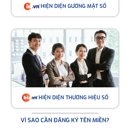
HIỆN DIỆN GƯƠNG MẶT SỐ
HIỆN DIỆN THƯƠNG HIỆU SỐ
VÌ SAO CẦN ĐĂNG KÝ TÊN MIỀN?