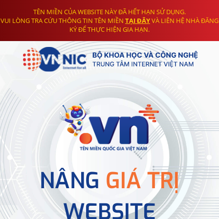
TÊN MIỀN CỦA WEBSITE NÀY ĐÃ HẾT HẠN SỬ DỤNG.
VUI LÒNG TRA CỨU THÔNG TIN TÊN MIỀN
TẠI ĐÂY
VÀ LIÊN HỆ NHÀ ĐĂNG
KÝ ĐỂ THỰC HIỆN GIA HẠN.
NÂNG
GIÁ TRỊ
WEBSITE