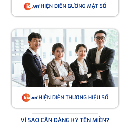
HIỆN DIỆN GƯƠNG MẶT SỐ
HIỆN DIỆN THƯƠNG HIỆU SỐ
VÌ SAO CẦN ĐĂNG KÝ TÊN MIỀN?