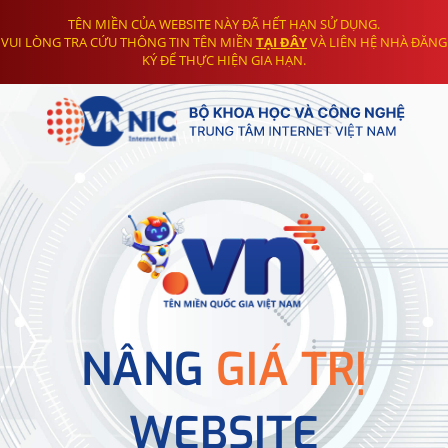
TÊN MIỀN CỦA WEBSITE NÀY ĐÃ HẾT HẠN SỬ DỤNG.
VUI LÒNG TRA CỨU THÔNG TIN TÊN MIỀN
TẠI ĐÂY
VÀ LIÊN HỆ NHÀ ĐĂNG
KÝ ĐỂ THỰC HIỆN GIA HẠN.
NÂNG
GIÁ TRỊ
WEBSITE