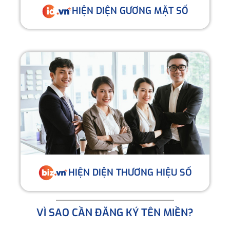
HIỆN DIỆN GƯƠNG MẶT SỐ
HIỆN DIỆN THƯƠNG HIỆU SỐ
VÌ SAO CẦN ĐĂNG KÝ TÊN MIỀN?