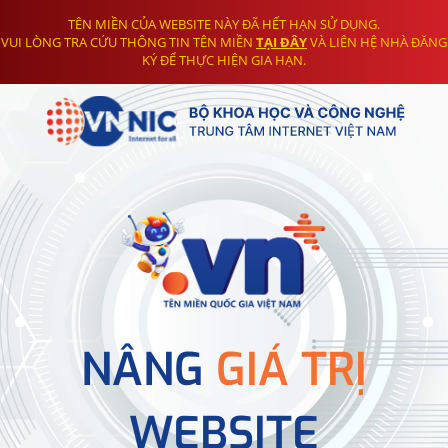
TÊN MIỀN CỦA WEBSITE NÀY ĐÃ HẾT HẠN SỬ DỤNG.
VUI LÒNG TRA CỨU THÔNG TIN TÊN MIỀN
TẠI ĐÂY
VÀ LIÊN HỆ NHÀ ĐĂNG
KÝ ĐỂ THỰC HIỆN GIA HẠN.
NÂNG
GIÁ TRỊ
WEBSITE