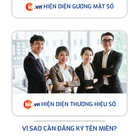
HIỆN DIỆN GƯƠNG MẶT SỐ
HIỆN DIỆN THƯƠNG HIỆU SỐ
VÌ SAO CẦN ĐĂNG KÝ TÊN MIỀN?