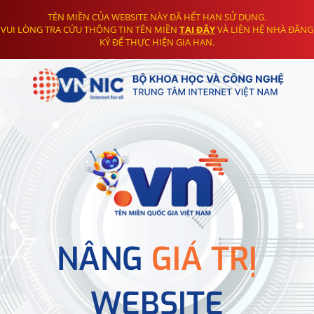
TÊN MIỀN CỦA WEBSITE NÀY ĐÃ HẾT HẠN SỬ DỤNG.
VUI LÒNG TRA CỨU THÔNG TIN TÊN MIỀN
TẠI ĐÂY
VÀ LIÊN HỆ NHÀ ĐĂNG
KÝ ĐỂ THỰC HIỆN GIA HẠN.
NÂNG
GIÁ TRỊ
WEBSITE