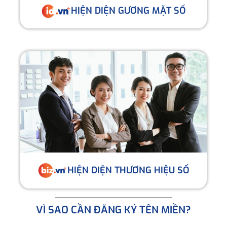
HIỆN DIỆN GƯƠNG MẶT SỐ
HIỆN DIỆN THƯƠNG HIỆU SỐ
VÌ SAO CẦN ĐĂNG KÝ TÊN MIỀN?