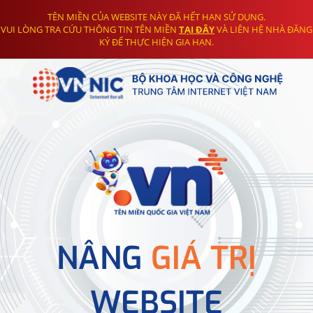
TÊN MIỀN CỦA WEBSITE NÀY ĐÃ HẾT HẠN SỬ DỤNG.
VUI LÒNG TRA CỨU THÔNG TIN TÊN MIỀN
TẠI ĐÂY
VÀ LIÊN HỆ NHÀ ĐĂNG
KÝ ĐỂ THỰC HIỆN GIA HẠN.
NÂNG
GIÁ TRỊ
WEBSITE