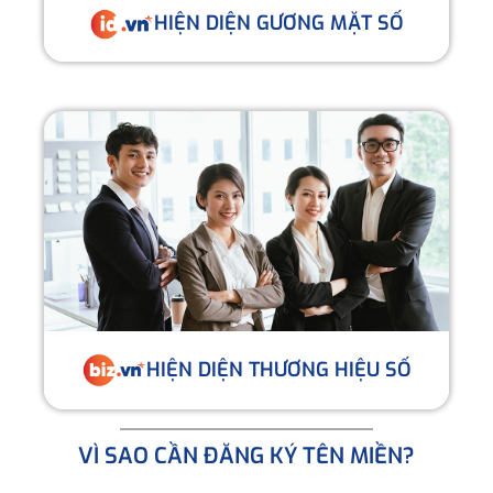
HIỆN DIỆN GƯƠNG MẶT SỐ
HIỆN DIỆN THƯƠNG HIỆU SỐ
VÌ SAO CẦN ĐĂNG KÝ TÊN MIỀN?