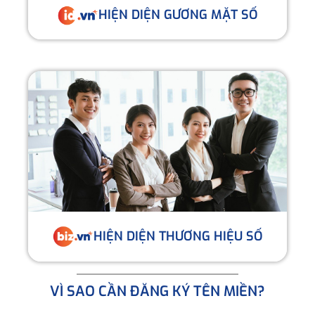
HIỆN DIỆN GƯƠNG MẶT SỐ
HIỆN DIỆN THƯƠNG HIỆU SỐ
VÌ SAO CẦN ĐĂNG KÝ TÊN MIỀN?