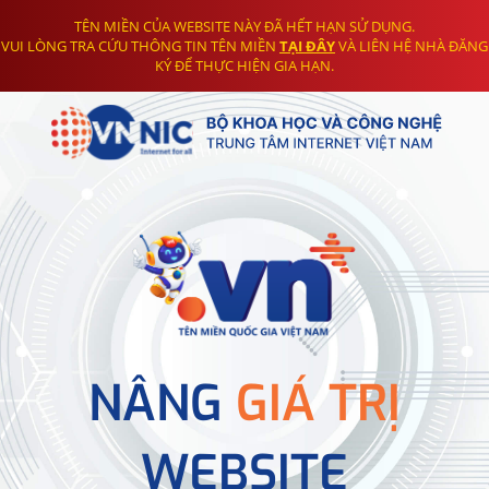
TÊN MIỀN CỦA WEBSITE NÀY ĐÃ HẾT HẠN SỬ DỤNG.
VUI LÒNG TRA CỨU THÔNG TIN TÊN MIỀN
TẠI ĐÂY
VÀ LIÊN HỆ NHÀ ĐĂNG
KÝ ĐỂ THỰC HIỆN GIA HẠN.
NÂNG
GIÁ TRỊ
WEBSITE