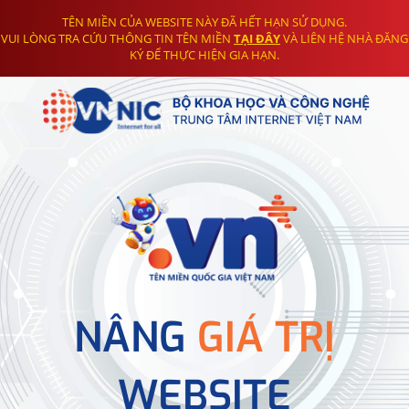
TÊN MIỀN CỦA WEBSITE NÀY ĐÃ HẾT HẠN SỬ DỤNG.
VUI LÒNG TRA CỨU THÔNG TIN TÊN MIỀN
TẠI ĐÂY
VÀ LIÊN HỆ NHÀ ĐĂNG
KÝ ĐỂ THỰC HIỆN GIA HẠN.
NÂNG
GIÁ TRỊ
WEBSITE