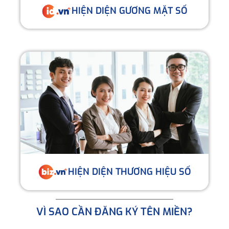
HIỆN DIỆN GƯƠNG MẶT SỐ
HIỆN DIỆN THƯƠNG HIỆU SỐ
VÌ SAO CẦN ĐĂNG KÝ TÊN MIỀN?