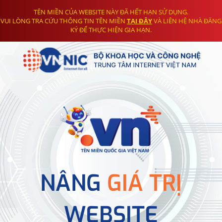
TÊN MIỀN CỦA WEBSITE NÀY ĐÃ HẾT HẠN SỬ DỤNG.
VUI LÒNG TRA CỨU THÔNG TIN TÊN MIỀN
TẠI ĐÂY
VÀ LIÊN HỆ NHÀ ĐĂNG
KÝ ĐỂ THỰC HIỆN GIA HẠN.
NÂNG
GIÁ TRỊ
WEBSITE