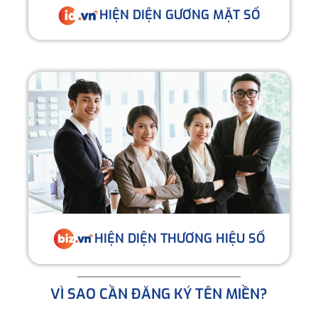
HIỆN DIỆN GƯƠNG MẶT SỐ
HIỆN DIỆN THƯƠNG HIỆU SỐ
VÌ SAO CẦN ĐĂNG KÝ TÊN MIỀN?