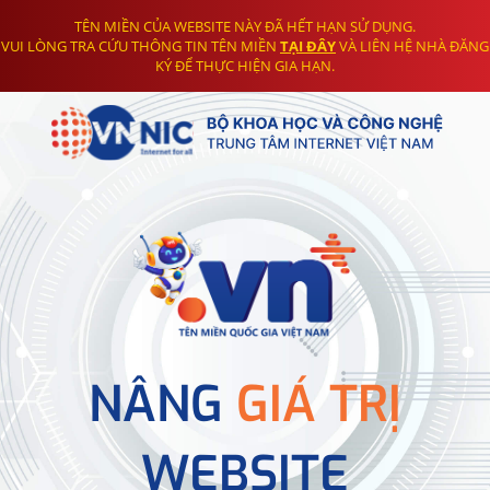
TÊN MIỀN CỦA WEBSITE NÀY ĐÃ HẾT HẠN SỬ DỤNG.
VUI LÒNG TRA CỨU THÔNG TIN TÊN MIỀN
TẠI ĐÂY
VÀ LIÊN HỆ NHÀ ĐĂNG
KÝ ĐỂ THỰC HIỆN GIA HẠN.
NÂNG
GIÁ TRỊ
WEBSITE