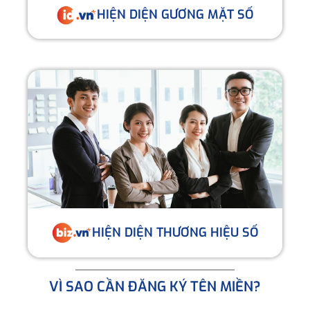
HIỆN DIỆN GƯƠNG MẶT SỐ
HIỆN DIỆN THƯƠNG HIỆU SỐ
VÌ SAO CẦN ĐĂNG KÝ TÊN MIỀN?