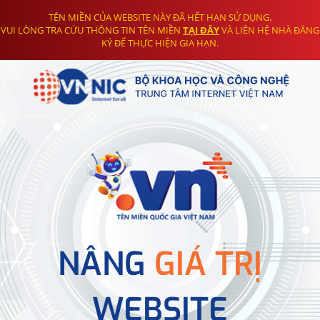
TÊN MIỀN CỦA WEBSITE NÀY ĐÃ HẾT HẠN SỬ DỤNG.
VUI LÒNG TRA CỨU THÔNG TIN TÊN MIỀN
TẠI ĐÂY
VÀ LIÊN HỆ NHÀ ĐĂNG
KÝ ĐỂ THỰC HIỆN GIA HẠN.
NÂNG
GIÁ TRỊ
WEBSITE