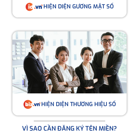
HIỆN DIỆN GƯƠNG MẶT SỐ
HIỆN DIỆN THƯƠNG HIỆU SỐ
VÌ SAO CẦN ĐĂNG KÝ TÊN MIỀN?