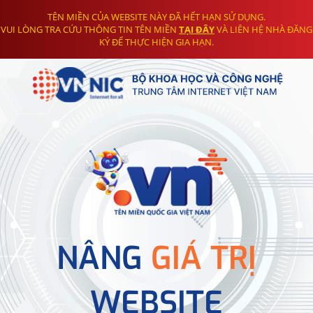
TÊN MIỀN CỦA WEBSITE NÀY ĐÃ HẾT HẠN SỬ DỤNG.
VUI LÒNG TRA CỨU THÔNG TIN TÊN MIỀN
TẠI ĐÂY
VÀ LIÊN HỆ NHÀ ĐĂNG
KÝ ĐỂ THỰC HIỆN GIA HẠN.
NÂNG
GIÁ TRỊ
WEBSITE