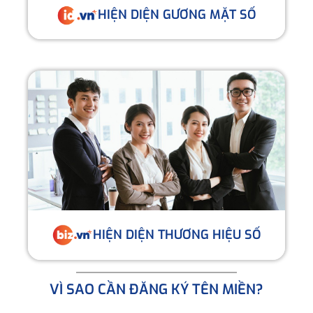
HIỆN DIỆN GƯƠNG MẶT SỐ
HIỆN DIỆN THƯƠNG HIỆU SỐ
VÌ SAO CẦN ĐĂNG KÝ TÊN MIỀN?