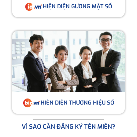
HIỆN DIỆN GƯƠNG MẶT SỐ
HIỆN DIỆN THƯƠNG HIỆU SỐ
VÌ SAO CẦN ĐĂNG KÝ TÊN MIỀN?