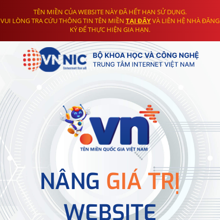
TÊN MIỀN CỦA WEBSITE NÀY ĐÃ HẾT HẠN SỬ DỤNG.
VUI LÒNG TRA CỨU THÔNG TIN TÊN MIỀN
TẠI ĐÂY
VÀ LIÊN HỆ NHÀ ĐĂNG
KÝ ĐỂ THỰC HIỆN GIA HẠN.
NÂNG
GIÁ TRỊ
WEBSITE