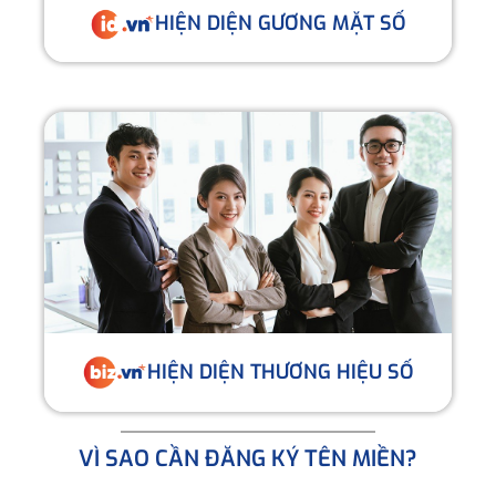
HIỆN DIỆN GƯƠNG MẶT SỐ
HIỆN DIỆN THƯƠNG HIỆU SỐ
VÌ SAO CẦN ĐĂNG KÝ TÊN MIỀN?