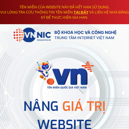
TÊN MIỀN CỦA WEBSITE NÀY ĐÃ HẾT HẠN SỬ DỤNG.
VUI LÒNG TRA CỨU THÔNG TIN TÊN MIỀN
TẠI ĐÂY
VÀ LIÊN HỆ NHÀ ĐĂNG
KÝ ĐỂ THỰC HIỆN GIA HẠN.
NÂNG
GIÁ TRỊ
WEBSITE