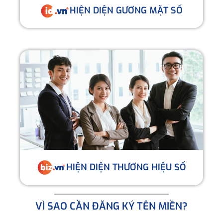
HIỆN DIỆN GƯƠNG MẶT SỐ
HIỆN DIỆN THƯƠNG HIỆU SỐ
VÌ SAO CẦN ĐĂNG KÝ TÊN MIỀN?