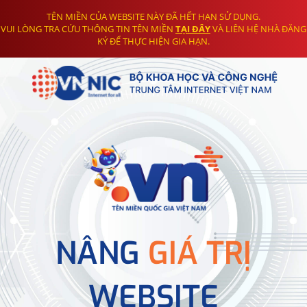
TÊN MIỀN CỦA WEBSITE NÀY ĐÃ HẾT HẠN SỬ DỤNG.
VUI LÒNG TRA CỨU THÔNG TIN TÊN MIỀN
TẠI ĐÂY
VÀ LIÊN HỆ NHÀ ĐĂNG
KÝ ĐỂ THỰC HIỆN GIA HẠN.
NÂNG
GIÁ TRỊ
WEBSITE