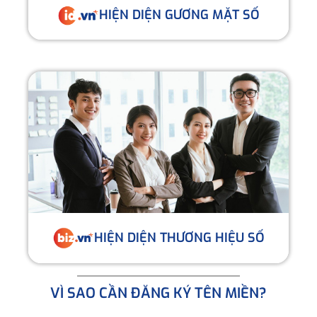
HIỆN DIỆN GƯƠNG MẶT SỐ
HIỆN DIỆN THƯƠNG HIỆU SỐ
VÌ SAO CẦN ĐĂNG KÝ TÊN MIỀN?