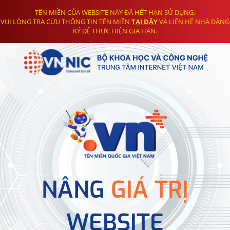
TÊN MIỀN CỦA WEBSITE NÀY ĐÃ HẾT HẠN SỬ DỤNG.
VUI LÒNG TRA CỨU THÔNG TIN TÊN MIỀN
TẠI ĐÂY
VÀ LIÊN HỆ NHÀ ĐĂNG
KÝ ĐỂ THỰC HIỆN GIA HẠN.
NÂNG
GIÁ TRỊ
WEBSITE