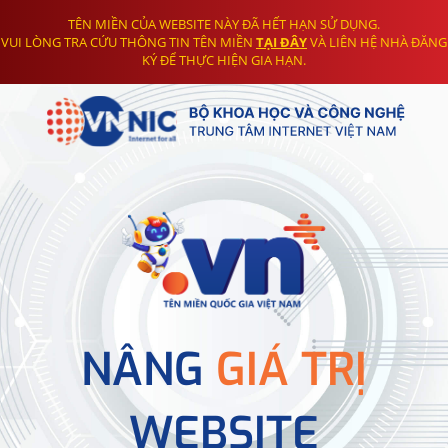
TÊN MIỀN CỦA WEBSITE NÀY ĐÃ HẾT HẠN SỬ DỤNG.
VUI LÒNG TRA CỨU THÔNG TIN TÊN MIỀN
TẠI ĐÂY
VÀ LIÊN HỆ NHÀ ĐĂNG
KÝ ĐỂ THỰC HIỆN GIA HẠN.
NÂNG
GIÁ TRỊ
WEBSITE