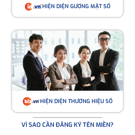
HIỆN DIỆN GƯƠNG MẶT SỐ
HIỆN DIỆN THƯƠNG HIỆU SỐ
VÌ SAO CẦN ĐĂNG KÝ TÊN MIỀN?