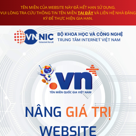
TÊN MIỀN CỦA WEBSITE NÀY ĐÃ HẾT HẠN SỬ DỤNG.
VUI LÒNG TRA CỨU THÔNG TIN TÊN MIỀN
TẠI ĐÂY
VÀ LIÊN HỆ NHÀ ĐĂNG
KÝ ĐỂ THỰC HIỆN GIA HẠN.
NÂNG
GIÁ TRỊ
WEBSITE