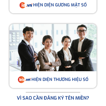
HIỆN DIỆN GƯƠNG MẶT SỐ
HIỆN DIỆN THƯƠNG HIỆU SỐ
VÌ SAO CẦN ĐĂNG KÝ TÊN MIỀN?