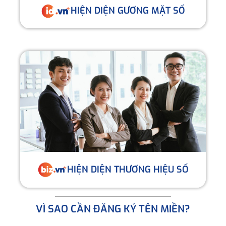
HIỆN DIỆN GƯƠNG MẶT SỐ
HIỆN DIỆN THƯƠNG HIỆU SỐ
VÌ SAO CẦN ĐĂNG KÝ TÊN MIỀN?