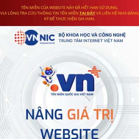
TÊN MIỀN CỦA WEBSITE NÀY ĐÃ HẾT HẠN SỬ DỤNG.
VUI LÒNG TRA CỨU THÔNG TIN TÊN MIỀN
TẠI ĐÂY
VÀ LIÊN HỆ NHÀ ĐĂNG
KÝ ĐỂ THỰC HIỆN GIA HẠN.
NÂNG
GIÁ TRỊ
WEBSITE