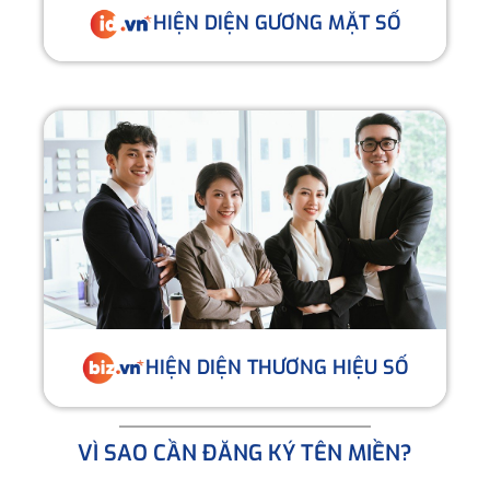
HIỆN DIỆN GƯƠNG MẶT SỐ
HIỆN DIỆN THƯƠNG HIỆU SỐ
VÌ SAO CẦN ĐĂNG KÝ TÊN MIỀN?