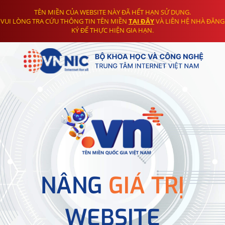
TÊN MIỀN CỦA WEBSITE NÀY ĐÃ HẾT HẠN SỬ DỤNG.
VUI LÒNG TRA CỨU THÔNG TIN TÊN MIỀN
TẠI ĐÂY
VÀ LIÊN HỆ NHÀ ĐĂNG
KÝ ĐỂ THỰC HIỆN GIA HẠN.
NÂNG
GIÁ TRỊ
WEBSITE