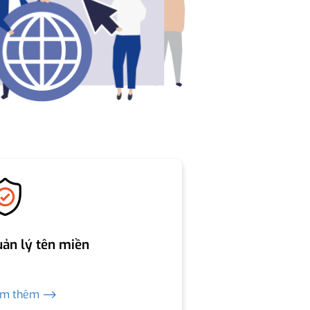
ản lý tên miền
em thêm ⟶