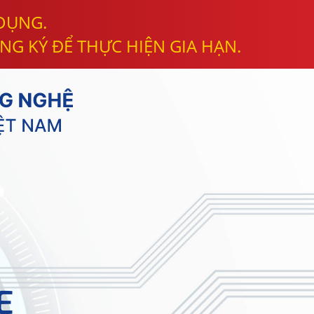
 DỤNG.
NG KÝ ĐỂ THỰC HIỆN GIA HẠN.
E