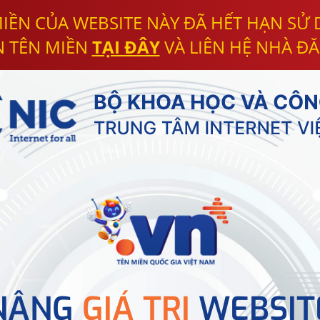
IỀN CỦA WEBSITE NÀY ĐÃ HẾT HẠN SỬ
N TÊN MIỀN
TẠI ĐÂY
VÀ LIÊN HỆ NHÀ ĐĂ
NÂNG
GIÁ TRỊ
WEBSIT