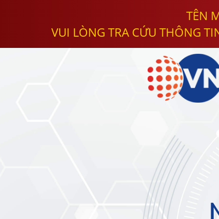
TÊN M
VUI LÒNG TRA CỨU THÔNG TI