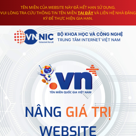
TÊN MIỀN CỦA WEBSITE NÀY ĐÃ HẾT HẠN SỬ DỤNG.
VUI LÒNG TRA CỨU THÔNG TIN TÊN MIỀN
TẠI ĐÂY
VÀ LIÊN HỆ NHÀ ĐĂNG
KÝ ĐỂ THỰC HIỆN GIA HẠN.
NÂNG
GIÁ TRỊ
WEBSITE