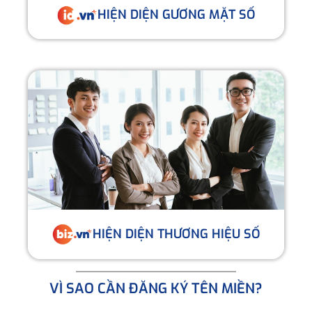
HIỆN DIỆN GƯƠNG MẶT SỐ
HIỆN DIỆN THƯƠNG HIỆU SỐ
VÌ SAO CẦN ĐĂNG KÝ TÊN MIỀN?