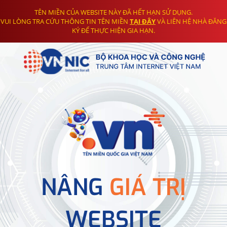
TÊN MIỀN CỦA WEBSITE NÀY ĐÃ HẾT HẠN SỬ DỤNG.
VUI LÒNG TRA CỨU THÔNG TIN TÊN MIỀN
TẠI ĐÂY
VÀ LIÊN HỆ NHÀ ĐĂNG
KÝ ĐỂ THỰC HIỆN GIA HẠN.
NÂNG
GIÁ TRỊ
WEBSITE