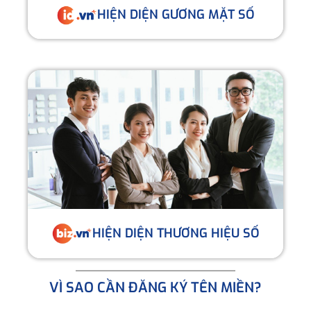
HIỆN DIỆN GƯƠNG MẶT SỐ
HIỆN DIỆN THƯƠNG HIỆU SỐ
VÌ SAO CẦN ĐĂNG KÝ TÊN MIỀN?