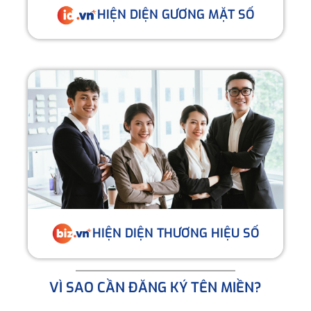
HIỆN DIỆN GƯƠNG MẶT SỐ
HIỆN DIỆN THƯƠNG HIỆU SỐ
VÌ SAO CẦN ĐĂNG KÝ TÊN MIỀN?