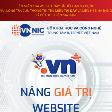
TÊN MIỀN CỦA WEBSITE NÀY ĐÃ HẾT HẠN SỬ DỤNG.
VUI LÒNG TRA CỨU THÔNG TIN TÊN MIỀN
TẠI ĐÂY
VÀ LIÊN HỆ NHÀ ĐĂNG
KÝ ĐỂ THỰC HIỆN GIA HẠN.
NÂNG
GIÁ TRỊ
WEBSITE