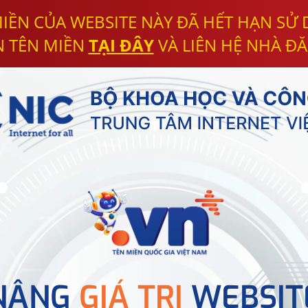
IỀN CỦA WEBSITE NÀY ĐÃ HẾT HẠN SỬ
N TÊN MIỀN
TẠI ĐÂY
VÀ LIÊN HỆ NHÀ ĐĂ
NÂNG
GIÁ TRỊ
WEBSIT