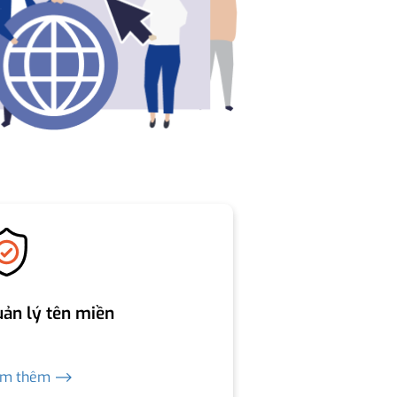
ản lý tên miền
em thêm ⟶