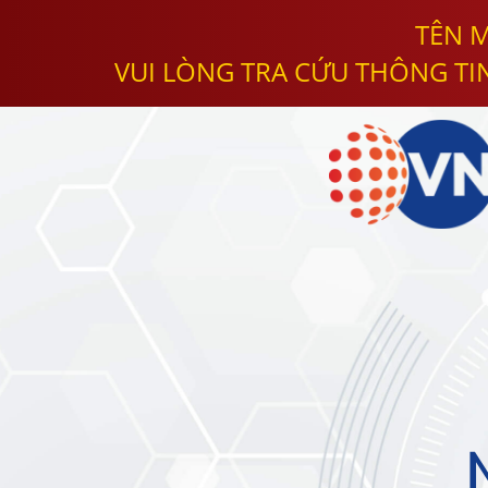
TÊN M
VUI LÒNG TRA CỨU THÔNG TI