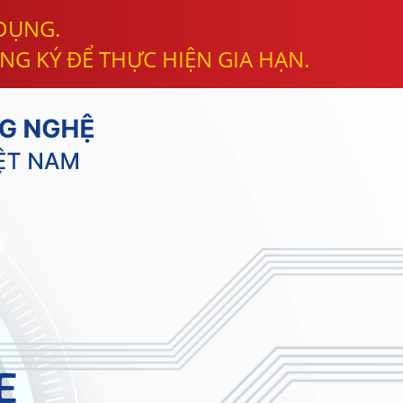
 DỤNG.
NG KÝ ĐỂ THỰC HIỆN GIA HẠN.
E