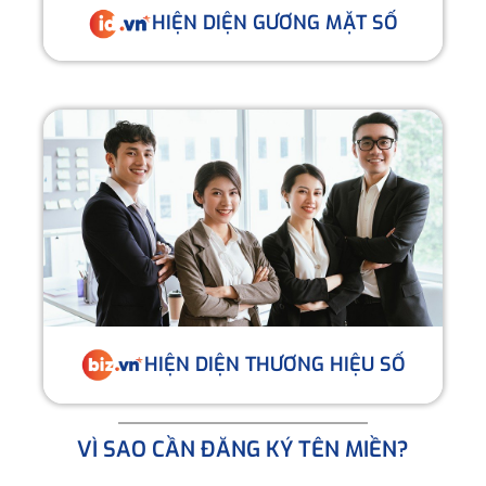
HIỆN DIỆN GƯƠNG MẶT SỐ
HIỆN DIỆN THƯƠNG HIỆU SỐ
VÌ SAO CẦN ĐĂNG KÝ TÊN MIỀN?