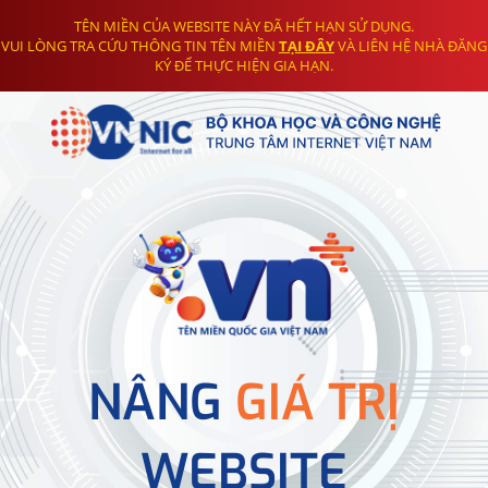
TÊN MIỀN CỦA WEBSITE NÀY ĐÃ HẾT HẠN SỬ DỤNG.
VUI LÒNG TRA CỨU THÔNG TIN TÊN MIỀN
TẠI ĐÂY
VÀ LIÊN HỆ NHÀ ĐĂNG
KÝ ĐỂ THỰC HIỆN GIA HẠN.
NÂNG
GIÁ TRỊ
WEBSITE