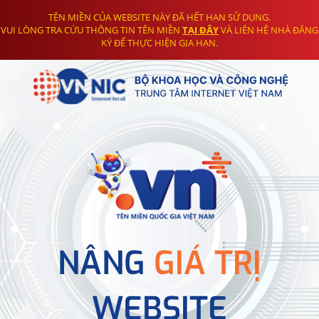
TÊN MIỀN CỦA WEBSITE NÀY ĐÃ HẾT HẠN SỬ DỤNG.
VUI LÒNG TRA CỨU THÔNG TIN TÊN MIỀN
TẠI ĐÂY
VÀ LIÊN HỆ NHÀ ĐĂNG
KÝ ĐỂ THỰC HIỆN GIA HẠN.
NÂNG
GIÁ TRỊ
WEBSITE