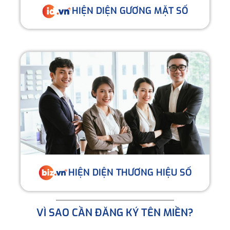
HIỆN DIỆN GƯƠNG MẶT SỐ
HIỆN DIỆN THƯƠNG HIỆU SỐ
VÌ SAO CẦN ĐĂNG KÝ TÊN MIỀN?