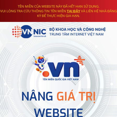
TÊN MIỀN CỦA WEBSITE NÀY ĐÃ HẾT HẠN SỬ DỤNG.
VUI LÒNG TRA CỨU THÔNG TIN TÊN MIỀN
TẠI ĐÂY
VÀ LIÊN HỆ NHÀ ĐĂNG
KÝ ĐỂ THỰC HIỆN GIA HẠN.
NÂNG
GIÁ TRỊ
WEBSITE