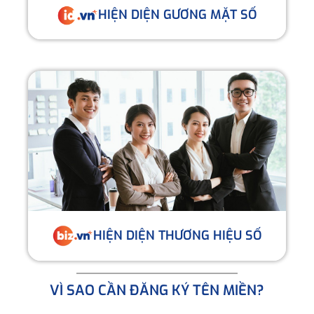
HIỆN DIỆN GƯƠNG MẶT SỐ
HIỆN DIỆN THƯƠNG HIỆU SỐ
VÌ SAO CẦN ĐĂNG KÝ TÊN MIỀN?