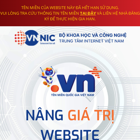
TÊN MIỀN CỦA WEBSITE NÀY ĐÃ HẾT HẠN SỬ DỤNG.
VUI LÒNG TRA CỨU THÔNG TIN TÊN MIỀN
TẠI ĐÂY
VÀ LIÊN HỆ NHÀ ĐĂNG
KÝ ĐỂ THỰC HIỆN GIA HẠN.
NÂNG
GIÁ TRỊ
WEBSITE