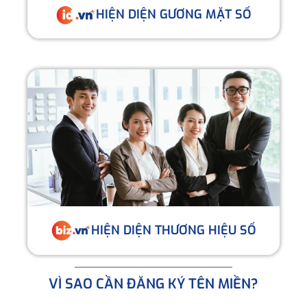
HIỆN DIỆN GƯƠNG MẶT SỐ
HIỆN DIỆN THƯƠNG HIỆU SỐ
VÌ SAO CẦN ĐĂNG KÝ TÊN MIỀN?