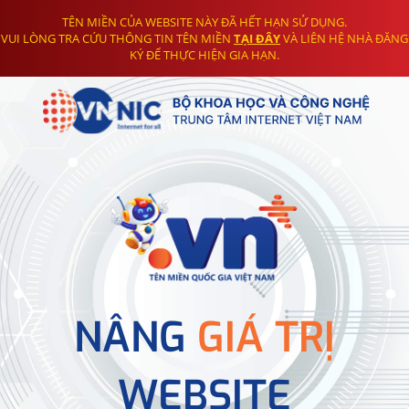
TÊN MIỀN CỦA WEBSITE NÀY ĐÃ HẾT HẠN SỬ DỤNG.
VUI LÒNG TRA CỨU THÔNG TIN TÊN MIỀN
TẠI ĐÂY
VÀ LIÊN HỆ NHÀ ĐĂNG
KÝ ĐỂ THỰC HIỆN GIA HẠN.
NÂNG
GIÁ TRỊ
WEBSITE