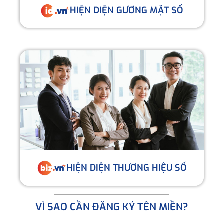
HIỆN DIỆN GƯƠNG MẶT SỐ
HIỆN DIỆN THƯƠNG HIỆU SỐ
VÌ SAO CẦN ĐĂNG KÝ TÊN MIỀN?