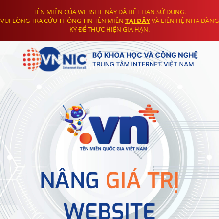
TÊN MIỀN CỦA WEBSITE NÀY ĐÃ HẾT HẠN SỬ DỤNG.
VUI LÒNG TRA CỨU THÔNG TIN TÊN MIỀN
TẠI ĐÂY
VÀ LIÊN HỆ NHÀ ĐĂNG
KÝ ĐỂ THỰC HIỆN GIA HẠN.
NÂNG
GIÁ TRỊ
WEBSITE