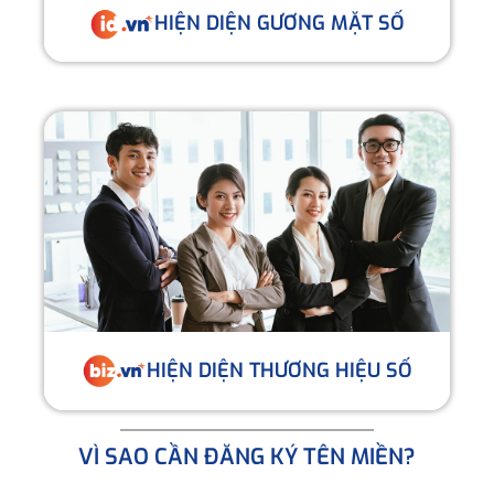
HIỆN DIỆN GƯƠNG MẶT SỐ
HIỆN DIỆN THƯƠNG HIỆU SỐ
VÌ SAO CẦN ĐĂNG KÝ TÊN MIỀN?