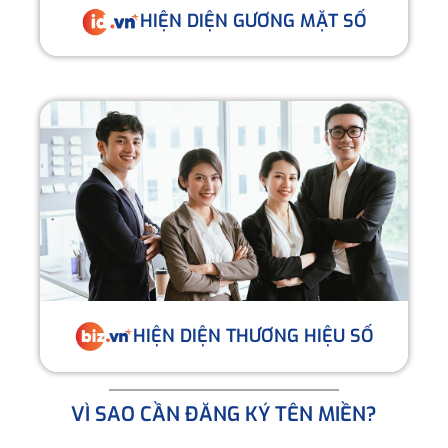
HIỆN DIỆN GƯƠNG MẶT SỐ
HIỆN DIỆN THƯƠNG HIỆU SỐ
VÌ SAO CẦN ĐĂNG KÝ TÊN MIỀN?