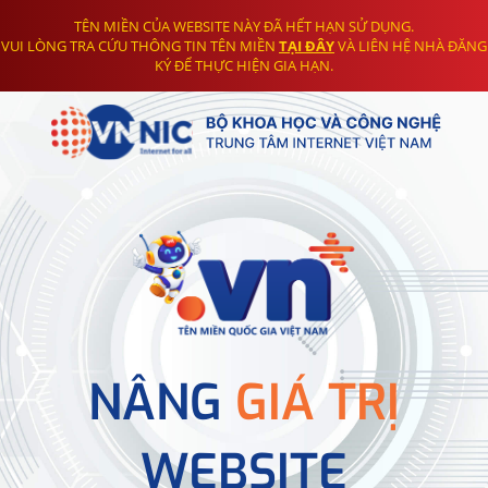
TÊN MIỀN CỦA WEBSITE NÀY ĐÃ HẾT HẠN SỬ DỤNG.
VUI LÒNG TRA CỨU THÔNG TIN TÊN MIỀN
TẠI ĐÂY
VÀ LIÊN HỆ NHÀ ĐĂNG
KÝ ĐỂ THỰC HIỆN GIA HẠN.
NÂNG
GIÁ TRỊ
WEBSITE