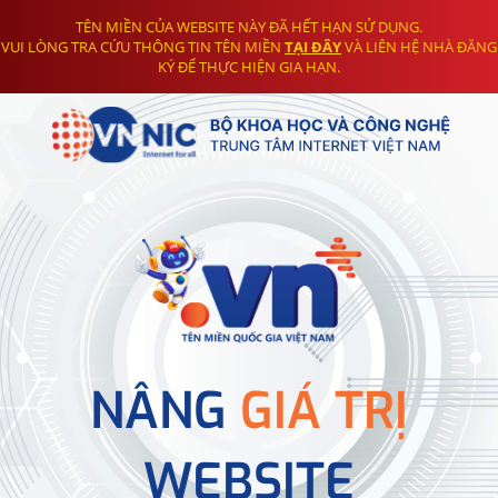
TÊN MIỀN CỦA WEBSITE NÀY ĐÃ HẾT HẠN SỬ DỤNG.
VUI LÒNG TRA CỨU THÔNG TIN TÊN MIỀN
TẠI ĐÂY
VÀ LIÊN HỆ NHÀ ĐĂNG
KÝ ĐỂ THỰC HIỆN GIA HẠN.
NÂNG
GIÁ TRỊ
WEBSITE