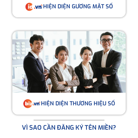
HIỆN DIỆN GƯƠNG MẶT SỐ
HIỆN DIỆN THƯƠNG HIỆU SỐ
VÌ SAO CẦN ĐĂNG KÝ TÊN MIỀN?