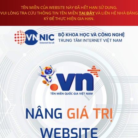
TÊN MIỀN CỦA WEBSITE NÀY ĐÃ HẾT HẠN SỬ DỤNG.
VUI LÒNG TRA CỨU THÔNG TIN TÊN MIỀN
TẠI ĐÂY
VÀ LIÊN HỆ NHÀ ĐĂNG
KÝ ĐỂ THỰC HIỆN GIA HẠN.
NÂNG
GIÁ TRỊ
WEBSITE