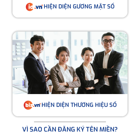
HIỆN DIỆN GƯƠNG MẶT SỐ
HIỆN DIỆN THƯƠNG HIỆU SỐ
VÌ SAO CẦN ĐĂNG KÝ TÊN MIỀN?