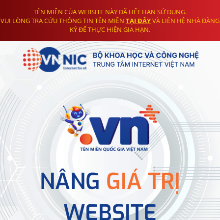
TÊN MIỀN CỦA WEBSITE NÀY ĐÃ HẾT HẠN SỬ DỤNG.
VUI LÒNG TRA CỨU THÔNG TIN TÊN MIỀN
TẠI ĐÂY
VÀ LIÊN HỆ NHÀ ĐĂNG
KÝ ĐỂ THỰC HIỆN GIA HẠN.
NÂNG
GIÁ TRỊ
WEBSITE