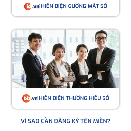
HIỆN DIỆN GƯƠNG MẶT SỐ
HIỆN DIỆN THƯƠNG HIỆU SỐ
VÌ SAO CẦN ĐĂNG KÝ TÊN MIỀN?