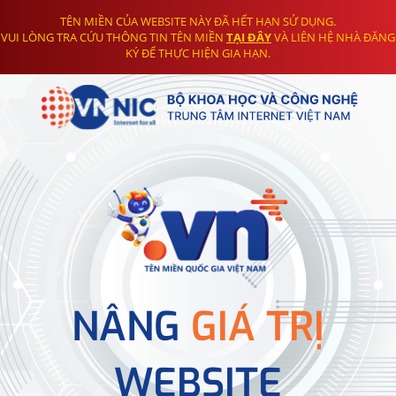
TÊN MIỀN CỦA WEBSITE NÀY ĐÃ HẾT HẠN SỬ DỤNG.
VUI LÒNG TRA CỨU THÔNG TIN TÊN MIỀN
TẠI ĐÂY
VÀ LIÊN HỆ NHÀ ĐĂNG
KÝ ĐỂ THỰC HIỆN GIA HẠN.
NÂNG
GIÁ TRỊ
WEBSITE