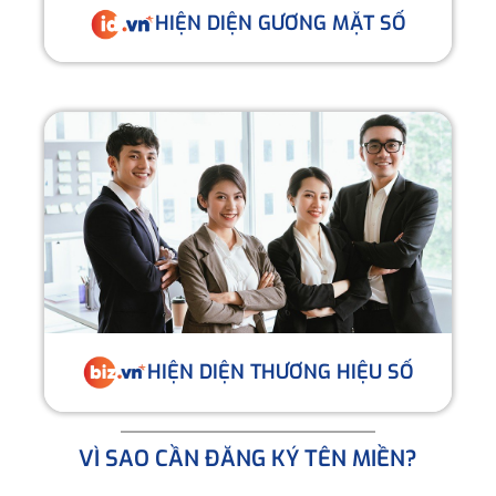
HIỆN DIỆN GƯƠNG MẶT SỐ
HIỆN DIỆN THƯƠNG HIỆU SỐ
VÌ SAO CẦN ĐĂNG KÝ TÊN MIỀN?