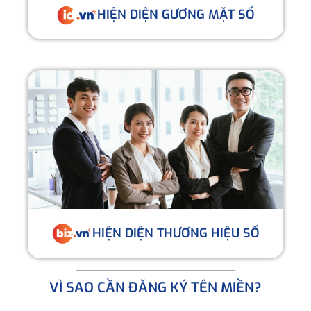
HIỆN DIỆN GƯƠNG MẶT SỐ
HIỆN DIỆN THƯƠNG HIỆU SỐ
VÌ SAO CẦN ĐĂNG KÝ TÊN MIỀN?