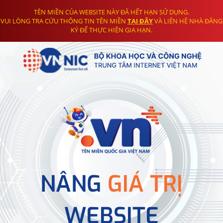
TÊN MIỀN CỦA WEBSITE NÀY ĐÃ HẾT HẠN SỬ DỤNG.
VUI LÒNG TRA CỨU THÔNG TIN TÊN MIỀN
TẠI ĐÂY
VÀ LIÊN HỆ NHÀ ĐĂNG
KÝ ĐỂ THỰC HIỆN GIA HẠN.
NÂNG
GIÁ TRỊ
WEBSITE