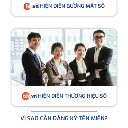
HIỆN DIỆN GƯƠNG MẶT SỐ
HIỆN DIỆN THƯƠNG HIỆU SỐ
VÌ SAO CẦN ĐĂNG KÝ TÊN MIỀN?