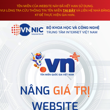
TÊN MIỀN CỦA WEBSITE NÀY ĐÃ HẾT HẠN SỬ DỤNG.
VUI LÒNG TRA CỨU THÔNG TIN TÊN MIỀN
TẠI ĐÂY
VÀ LIÊN HỆ NHÀ ĐĂNG
KÝ ĐỂ THỰC HIỆN GIA HẠN.
NÂNG
GIÁ TRỊ
WEBSITE