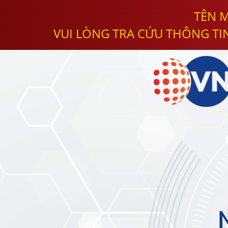
TÊN M
VUI LÒNG TRA CỨU THÔNG TI