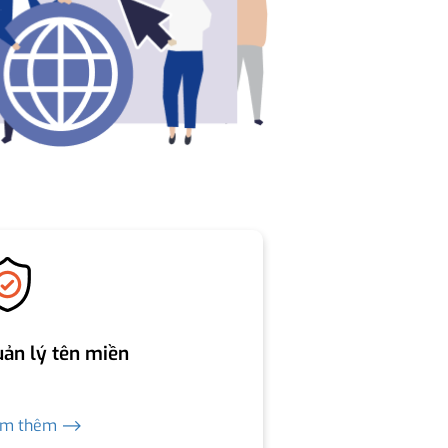
ản lý tên miền
em thêm ⟶