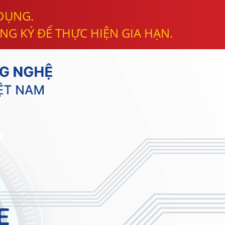
 DỤNG.
NG KÝ ĐỂ THỰC HIỆN GIA HẠN.
E