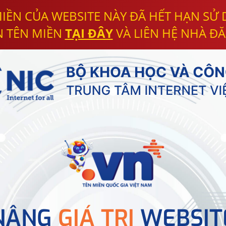
IỀN CỦA WEBSITE NÀY ĐÃ HẾT HẠN SỬ
N TÊN MIỀN
TẠI ĐÂY
VÀ LIÊN HỆ NHÀ ĐĂ
NÂNG
GIÁ TRỊ
WEBSIT