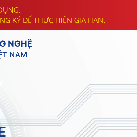
 DỤNG.
NG KÝ ĐỂ THỰC HIỆN GIA HẠN.
E