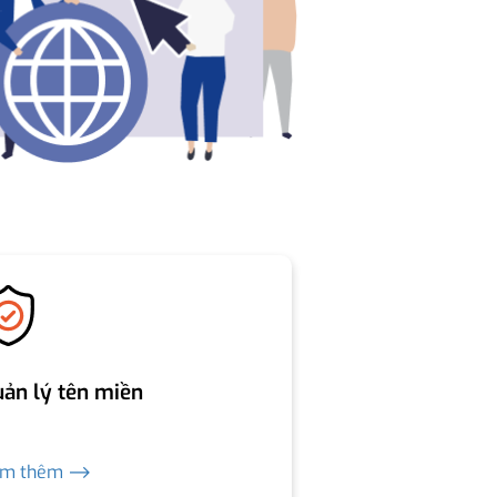
ản lý tên miền
em thêm ⟶