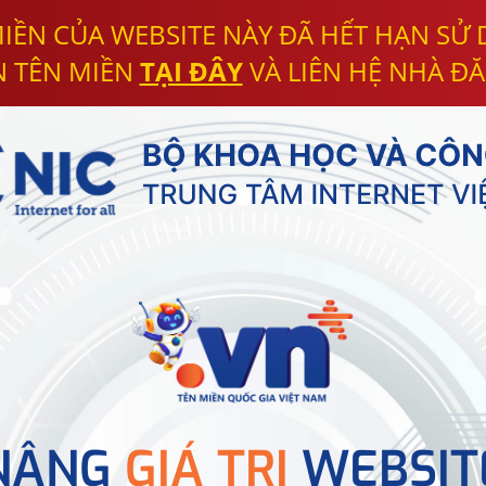
IỀN CỦA WEBSITE NÀY ĐÃ HẾT HẠN SỬ
N TÊN MIỀN
TẠI ĐÂY
VÀ LIÊN HỆ NHÀ ĐĂ
NÂNG
GIÁ TRỊ
WEBSIT