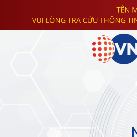
TÊN M
VUI LÒNG TRA CỨU THÔNG TI